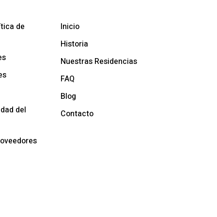
líticas
La Empresa
ítica de
Inicio
Historia
es
Nuestras Residencias
es
FAQ
Blog
idad del
Contacto
roveedores