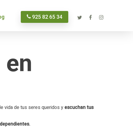
twitter
facebook
instagram
og
925 82 65 34
anal
 en
de San Serván
ida de Cáceres
o
ja
e la Jara
blo
o de la Jara
trán
te
 de vida de tus seres queridos y
escuchan tus
rmosa
dependientes.