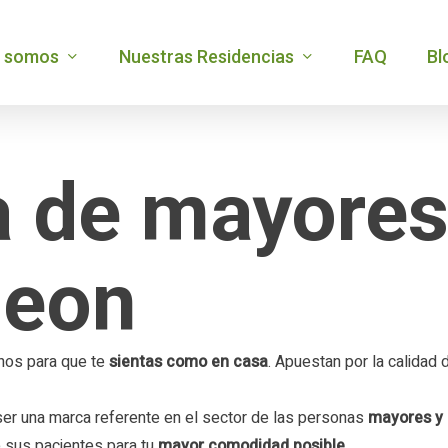
s somos
Nuestras Residencias
FAQ
Bl
Guadalc
Alange
a de mayores
Arroyo 
Ajofrín
Malpart
Alamill
Casavie
 leon
Belvís d
El Tiem
Campill
Mombel
Gerindo
nos para que te
sientas como en casa
. Apuestan por la calidad
Villahe
er una marca referente en el sector de las personas
mayores y 
e sus pacientes para tu
mayor comodidad posible.