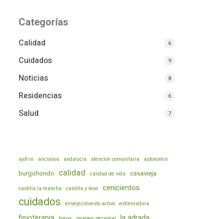
Categorías
Calidad
6
Cuidados
9
Noticias
8
Residencias
6
Salud
7
ajofrin
ancianos
andalucia
atencion comunitaria
autonomia
calidad
burgohondo
casavieja
calidad de vida
cenicientos
castilla la mancha
castilla y leon
cuidados
envejecimiento activo
extremadura
fisioterapia
la adrada
hogar
imagen personal