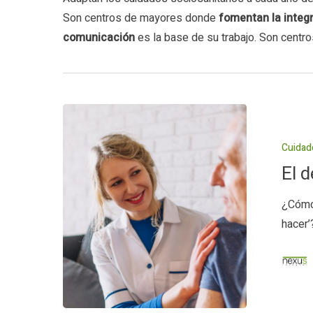
Son centros de mayores donde
fomentan la integ
comunicación
es la base de su trabajo. Son centros
El
dejar
Cuidad
hacer
El d
para
no
¿Cómo 
dejar
hacer’
de
ser