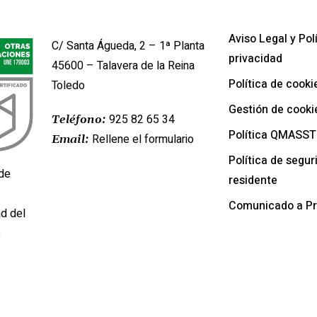
Contacto
Nuestras Po
Aviso Legal y Pol
C/ Santa Águeda, 2 – 1ª Planta
privacidad
45600 – Talavera de la Reina
Política de cooki
Toledo
Gestión de cooki
925 82 65 34
Teléfono:
Política QMASST
Rellene el formulario
Email:
Política de segur
 de
residente
Comunicado a P
d del
e