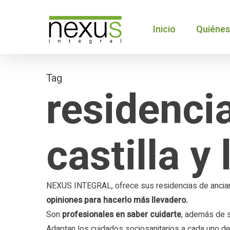
Skip
to
Inicio
Quiéne
main
content
Tag
residenci
castilla y
NEXUS INTEGRAL, ofrece sus residencias de ancia
opiniones para hacerlo más llevadero.
Son
profesionales en saber cuidarte
, además de s
Adaptan los cuidados sociosanitarios a cada uno d