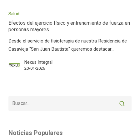
Efectos
del
Salud
ejercicio
Efectos del ejercicio físico y entrenamiento de fuerza en
físico
personas mayores
y
Desde el servicio de fisioterapia de nuestra Residencia de
entrenamiento
Casavieja "San Juan Bautista" queremos destacar…
de
fuerza
Nexus Integral
en
20/01/2026
personas
mayores
Noticias Populares