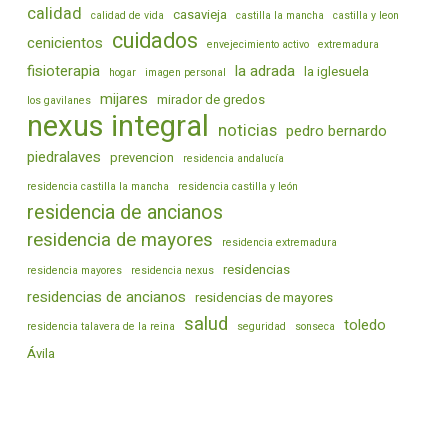
calidad
casavieja
calidad de vida
castilla la mancha
castilla y leon
cuidados
cenicientos
envejecimiento activo
extremadura
fisioterapia
la adrada
la iglesuela
hogar
imagen personal
mijares
mirador de gredos
los gavilanes
nexus integral
noticias
pedro bernardo
piedralaves
prevencion
residencia andalucía
residencia castilla la mancha
residencia castilla y león
residencia de ancianos
residencia de mayores
residencia extremadura
residencias
residencia mayores
residencia nexus
residencias de ancianos
residencias de mayores
salud
toledo
residencia talavera de la reina
seguridad
sonseca
Ávila