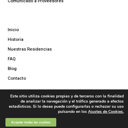
Comunicado a Proveedores
La Empresa
Inicio
Historia
Nuestras Residencias
FAQ
Blog
Contacto
Este sitio utiliza cookies propias y de terceros con la finalidad
© 2026 Nexus Integral. Designed by
LOVE Studios
de analizar la navegación y el tráfico generado a efectos
estadísticos. Si lo desea puede configurarlas o rechazar su uso
pulsando en los
Ajustes de Cookies.
twitter
facebook
instagram
Aceptar todas las cookies