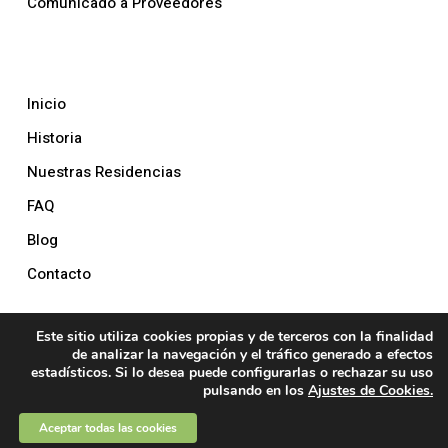
Comunicado a Proveedores
La Empresa
Inicio
Historia
Nuestras Residencias
FAQ
Blog
Contacto
Este sitio utiliza cookies propias y de terceros con la finalidad
© 2026 Nexus Integral. Designed by
LOVE Studios
de analizar la navegación y el tráfico generado a efectos
estadísticos. Si lo desea puede configurarlas o rechazar su uso
pulsando en los
Ajustes de Cookies.
twitter
facebook
instagram
Aceptar todas las cookies