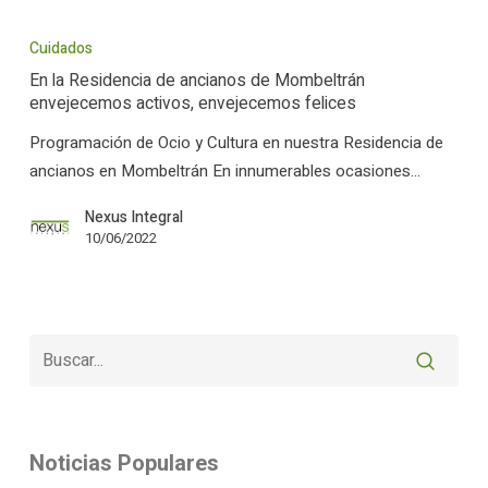
En
la
Cuidados
Residencia
En la Residencia de ancianos de Mombeltrán
de
envejecemos activos, envejecemos felices
ancianos
Programación de Ocio y Cultura en nuestra Residencia de
de
ancianos en Mombeltrán En innumerables ocasiones…
Mombeltrán
envejecemos
Nexus Integral
activos,
10/06/2022
envejecemos
felices
Noticias Populares