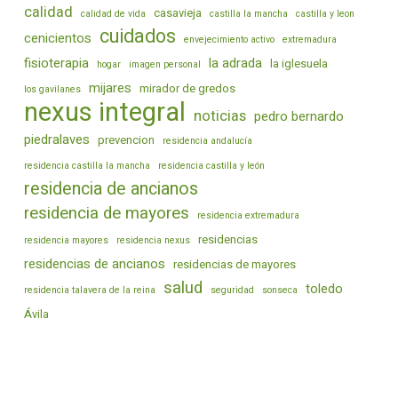
calidad
casavieja
calidad de vida
castilla la mancha
castilla y leon
cuidados
cenicientos
envejecimiento activo
extremadura
fisioterapia
la adrada
la iglesuela
hogar
imagen personal
mijares
mirador de gredos
los gavilanes
nexus integral
noticias
pedro bernardo
piedralaves
prevencion
residencia andalucía
residencia castilla la mancha
residencia castilla y león
residencia de ancianos
residencia de mayores
residencia extremadura
residencias
residencia mayores
residencia nexus
residencias de ancianos
residencias de mayores
salud
toledo
residencia talavera de la reina
seguridad
sonseca
Ávila