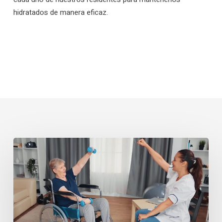
hidratados de manera eficaz.
Efectos
del
ejercicio
físico
y
entrenamiento
de