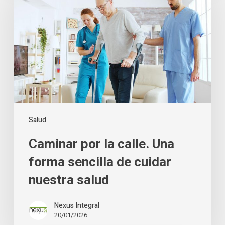
la
calle.
Una
forma
sencilla
de
cuidar
nuestra
salud
Salud
Caminar por la calle. Una
forma sencilla de cuidar
nuestra salud
Nexus Integral
20/01/2026