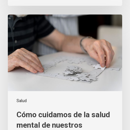
Cómo
cuidamos
de
la
salud
mental
de
nuestros
mayores
Salud
Cómo cuidamos de la salud
mental de nuestros