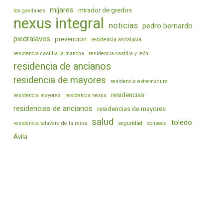
mijares
mirador de gredos
los gavilanes
nexus integral
noticias
pedro bernardo
piedralaves
prevencion
residencia andalucía
residencia castilla la mancha
residencia castilla y león
residencia de ancianos
residencia de mayores
residencia extremadura
residencias
residencia mayores
residencia nexus
residencias de ancianos
residencias de mayores
salud
toledo
residencia talavera de la reina
seguridad
sonseca
Ávila
Sellos De Calidad