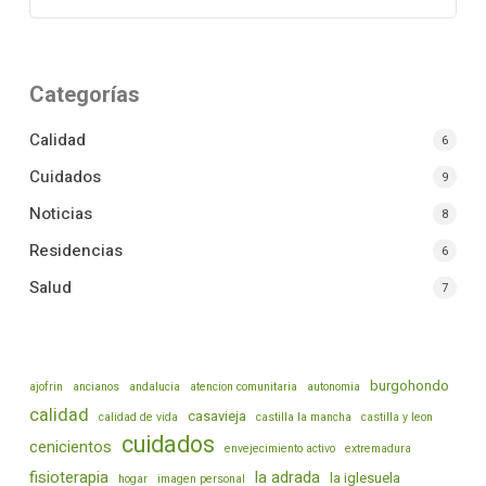
Categorías
Calidad
6
Cuidados
9
Noticias
8
Residencias
6
Salud
7
burgohondo
ajofrin
ancianos
andalucia
atencion comunitaria
autonomia
calidad
casavieja
calidad de vida
castilla la mancha
castilla y leon
cuidados
cenicientos
envejecimiento activo
extremadura
fisioterapia
la adrada
la iglesuela
hogar
imagen personal